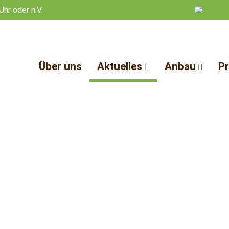
Uhr oder n.V.
Über uns
Aktuelles
Anbau
P
News
Anbau Miscan
Ind
Termine
Pflege
So
Links & Vorträge
Sorten
Mu
Bo
Tie
Bau
Bre