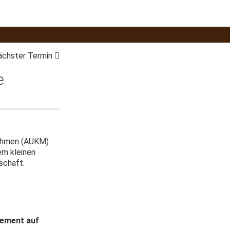
ächster Termin
e
nahmen (AUKM)
em kleinen
schaft.
gement auf