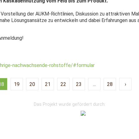
h Kaskadennutzung vom Feld bis zum Produkt.
 Vorstellung der AUKM-Richtlinien, Diskussion zu attraktiven 
isnahe Lösungsansätze zu entwickeln und dabei Erfahrungen aus
 Anmeldung!
ehrige-nachwachsende-rohstoffe/#formular
18
19
20
21
22
23
...
28
›
Das Projekt wurde gefördert durch: