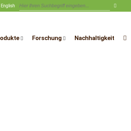
English
rodukte
Forschung
Nachhaltigkeit
thus
ustrierohstoff
F&E Partner
nderprodukte F&E
Leistungen
lchabdeckung und
Veröffentlichungen
densubstrate
Offene Stellen
reinstreu
stoffe
nnmaterial