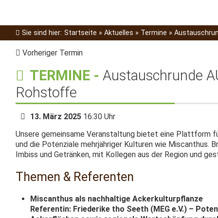
Sie sind hier:
Startseite
»
Aktuelles
»
Termine
»
Austauschrun
Vorheriger Termin
TERMINE
-
Austauschrunde A
Rohstoffe
13. März 2025
16:30 Uhr
Unsere gemeinsame Veranstaltung bietet eine Plattform 
und die Potenziale mehrjähriger Kulturen wie Miscanthus. Bri
Imbiss und Getränken, mit Kollegen aus der Region und ges
Themen & Referenten
Miscanthus als nachhaltige Ackerkulturpflanze
Referentin: Friederike tho Seeth (MEG e.V.) – Pot