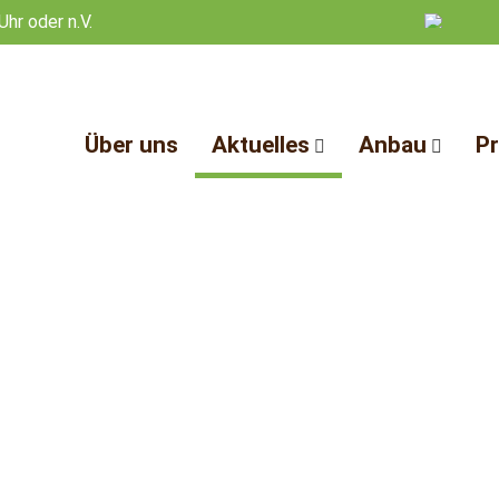
Uhr oder n.V.
Über uns
Aktuelles
Anbau
P
News
Anbau Miscan
Ind
Termine
Pflege
So
Links & Vorträge
Sorten
Mu
Bo
Tie
Bau
Bre