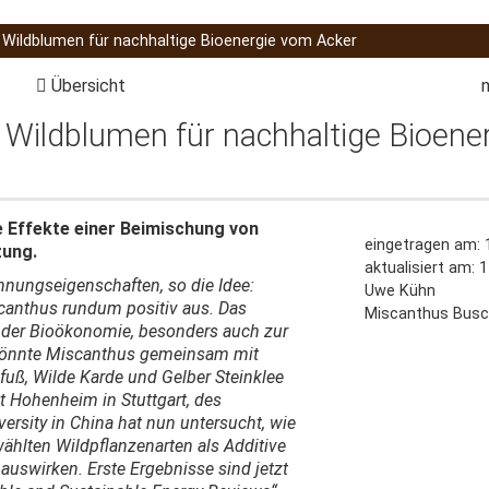
Wildblumen für nachhaltige Bioenergie vom Acker
Übersicht
Wildblumen für nachhaltige Bioene
e Effekte einer Beimischung von
eingetragen am: 
zung.
aktualisiert am: 
ennungseigenschaften, so die Idee:
Uwe Kühn
canthus rundum positiv aus. Das
Miscanthus Busc
 der Bioökonomie, besonders auch zur
, könnte Miscanthus gemeinsam mit
fuß, Wilde Karde und Gelber Steinklee
 Hohenheim in Stuttgart, des
rsity in China hat nun untersucht, wie
ählten Wildpflanzenarten als Additive
uswirken. Erste Ergebnisse sind jetzt