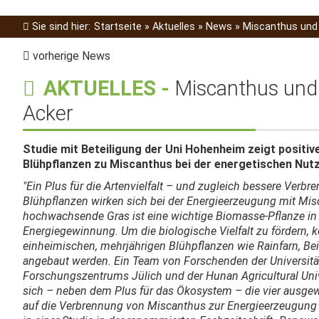
Sie sind hier:
Startseite
»
Aktuelles
»
News
»
Miscanthus und 
vorherige News
AKTUELLES
-
Miscanthus und 
Acker
Studie mit Beteiligung der Uni Hohenheim zeigt positiv
Blühpflanzen zu Miscanthus bei der energetischen Nut
"Ein Plus für die Artenvielfalt – und zugleich bessere Verbr
Blühpflanzen wirken sich bei der Energieerzeugung mit Mis
hochwachsende Gras ist eine wichtige Biomasse-Pflanze in
Energiegewinnung. Um die biologische Vielfalt zu fördern
einheimischen, mehrjährigen Blühpflanzen wie Rainfarn, Bei
angebaut werden. Ein Team von Forschenden der Universität
Forschungszentrums Jülich und der Hunan Agricultural Unive
sich – neben dem Plus für das Ökosystem – die vier ausgew
auf die Verbrennung von Miscanthus zur Energieerzeugung a