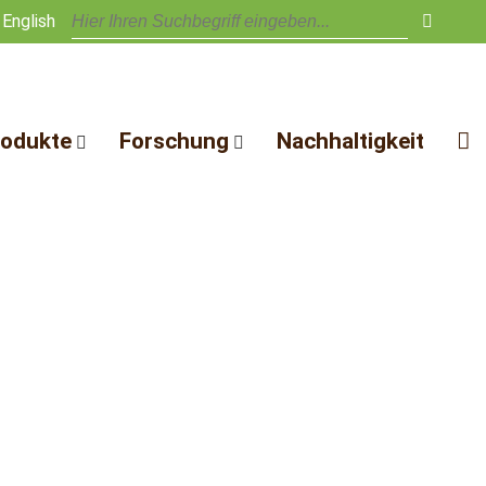
English
rodukte
Forschung
Nachhaltigkeit
thus
ustrierohstoff
F&E Partner
nderprodukte F&E
Leistungen
lchabdeckung und
Veröffentlichungen
densubstrate
Offene Stellen
reinstreu
stoffe
nnmaterial